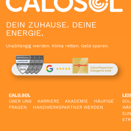
DEIN ZUHAUSE. DEINE
ENERGIE.
Unabhängig werden. Klima retten. Geld sparen.
CALO.SOL
LEI
ÜBER UNS
KARRIERE
AKADEMIE
HÄUFIGE
SO
FRAGEN
HANDWERKSPARTNER WERDEN
WÄ
SU
STR