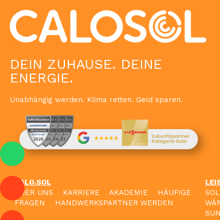
DEIN ZUHAUSE. DEINE
ENERGIE.
Unabhängig werden. Klima retten. Geld sparen.
CALO.SOL
LEI
ÜBER UNS
KARRIERE
AKADEMIE
HÄUFIGE
SO
FRAGEN
HANDWERKSPARTNER WERDEN
WÄ
SU