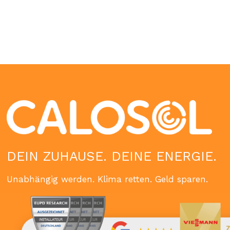
DEIN ZUHAUSE. DEINE ENERGIE.
Unabhängig werden. Klima retten. Geld sparen.